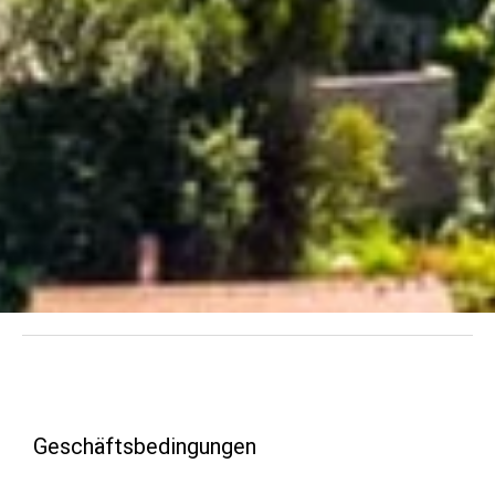
DOM KRK
Oštrobradić 16c
51511 Malinska-Dubašnica
Otok Krk
+41 79 436 38 05
info@dom-krk.com
Geschäftsbedingungen