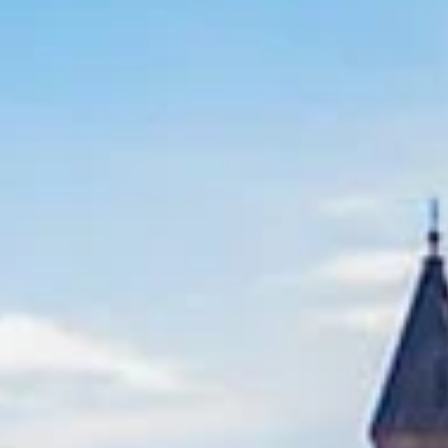
de
en
hr