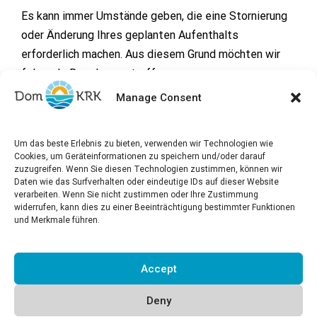
Es kann immer Umstände geben, die eine Stornierung
oder Änderung Ihres geplanten Aufenthalts
erforderlich machen. Aus diesem Grund möchten wir
folgende Regelungen treffen.
Manage Consent
Sie müssen uns jede Stornierung per E-Mail mitteilen.
Um das beste Erlebnis zu bieten, verwenden wir Technologien wie
Bei Stornierung fälliger Betrag:
Cookies, um Geräteinformationen zu speichern und/oder darauf
zuzugreifen. Wenn Sie diesen Technologien zustimmen, können wir
Daten wie das Surfverhalten oder eindeutige IDs auf dieser Website
verarbeiten. Wenn Sie nicht zustimmen oder Ihre Zustimmung
mehr als 30 Tage vor dem Anreisetag = 30 % des
widerrufen, kann dies zu einer Beeinträchtigung bestimmter Funktionen
Gesamtpreises.
und Merkmale führen.
zwischen 30 und 10 Tagen vor dem Anreisetag = 50 %
des Gesamtpreises.
Accept
10 Tage oder weniger vor dem Anreisedatum = 100 %
des Gesamtpreises.
Deny
Eine vorzeitige Abreise des Gastes, aus welchen