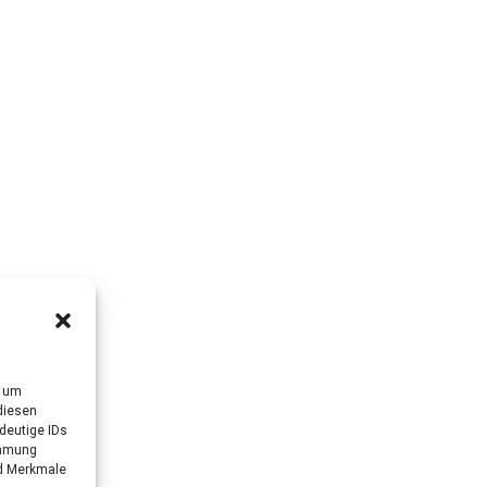
, um
diesen
deutige IDs
immung
nd Merkmale