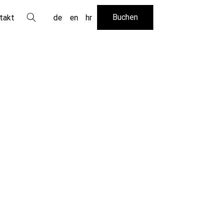
Buchen
takt
de
en
hr