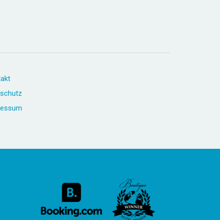
akt
schutz
ressum