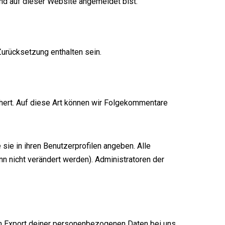
 und auf dieser Website angemeldet bist.
urücksetzung enthalten sein.
hert. Auf diese Art können wir Folgekommentare
 sie in ihren Benutzerprofilen angeben. Alle
n nicht verändert werden). Administratoren der
en Export deiner personenbezogenen Daten bei uns