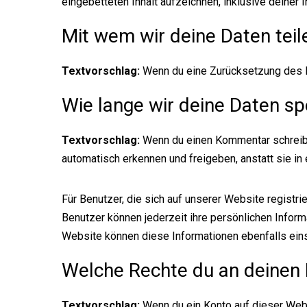
eingebetteten Inhalt aufzeichnen, inklusive deiner 
Home
Mit wem wir deine Daten teil
Unsere Wohn
Textvorschlag:
Wenn du eine Zurücksetzung des P
Ferienhaus
Wie lange wir deine Daten sp
Kontakt
Textvorschlag:
Wenn du einen Kommentar schreibs
automatisch erkennen und freigeben, anstatt sie i
Für Benutzer, die sich auf unserer Website registrie
Benutzer können jederzeit ihre persönlichen Infor
Website können diese Informationen ebenfalls ein
DOM KRK
+41 79 4
Welche Rechte du an deinen 
Oštrobradić 16c
51511 Malinska-Dubašnica
Otok Krk
Textvorschlag:
Wenn du ein Konto auf dieser Web