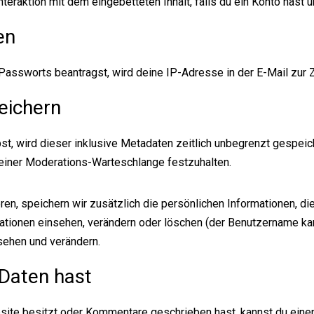
Interaktion mit dem eingebetteten Inhalt, falls du ein Konto hast
en
ungen
assworts beantragst, wird deine IP-Adresse in der E-Mail zur Z
eichern
t, wird dieser inklusive Metadaten zeitlich unbegrenzt gespeic
n einer Moderations-Warteschlange festzuhalten.
ren, speichern wir zusätzlich die persönlichen Informationen, die
mationen einsehen, verändern oder löschen (der Benutzername kan
sehen und verändern.
36 38 05
info@dom-krk.com
Daten hast
site besitzt oder Kommentare geschrieben hast, kannst du ein