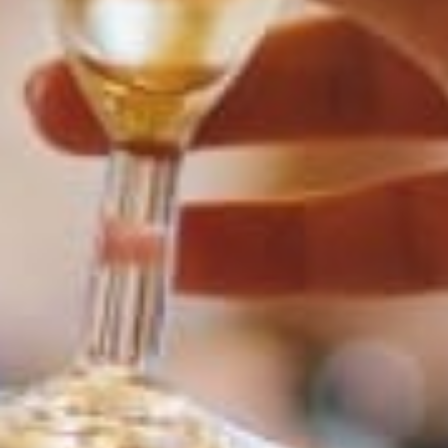
DOM KRK
Oštrobradić 16c
51511 Malinska-Dubašnica
Otok Krk
+41 79 436 38 05
info@dom-krk.com