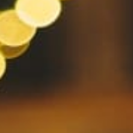
de
en
hr