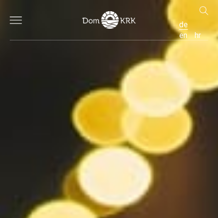
de
en
hr