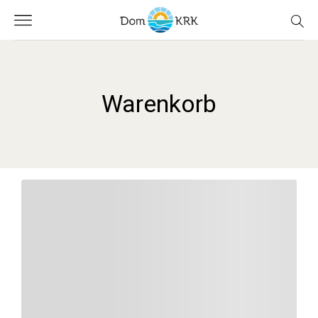
Warenkorb
de
en
hr